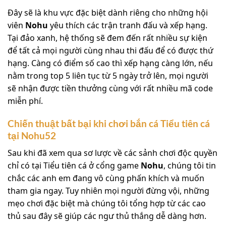
Đây sẽ là khu vực đặc biệt dành riêng cho những hội
viên
Nohu
yêu thích các trận tranh đấu và xếp hạng.
Tại đảo xanh, hệ thống sẽ đem đến rất nhiều sự kiện
để tất cả mọi người cùng nhau thi đấu để có được thứ
hạng. Càng có điểm số cao thì xếp hạng càng lớn, nếu
nằm trong top 5 liên tục từ 5 ngày trở lên, mọi người
sẽ nhận được tiền thưởng cùng với rất nhiều mã code
miễn phí.
Chiến thuật bất bại khi chơi bắn cá Tiểu tiên cá
tại Nohu52
Sau khi đã xem qua sơ lược về các sảnh chơi độc quyền
chỉ có tại Tiểu tiên cá ở cổng game
Nohu
, chúng tôi tin
chắc các anh em đang vô cùng phấn khích và muốn
tham gia ngay. Tuy nhiên mọi người đừng vội, những
mẹo chơi đặc biệt mà chúng tôi tổng hợp từ các cao
thủ sau đây sẽ giúp các ngư thủ thắng dễ dàng hơn.