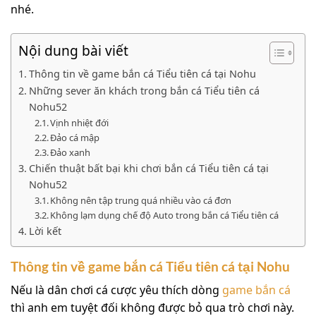
nhé.
Nội dung bài viết
Thông tin về game bắn cá Tiểu tiên cá tại Nohu
Những sever ăn khách trong bắn cá Tiểu tiên cá
Nohu52
Vịnh nhiệt đới
Đảo cá mập
Đảo xanh
Chiến thuật bất bại khi chơi bắn cá Tiểu tiên cá tại
Nohu52
Không nên tập trung quá nhiều vào cá đơn
Không lạm dụng chế độ Auto trong bắn cá Tiểu tiên cá
Lời kết
Thông tin về game bắn cá Tiểu tiên cá tại Nohu
Nếu là dân chơi cá cược yêu thích dòng
game bắn cá
thì anh em tuyệt đối không được bỏ qua trò chơi này.