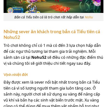
Bắn cá Tiểu tiên cá là trò chơi rất hấp dẫn tại
Nohu
Những sever ăn khách trong bắn cá Tiểu tiên cá
Nohu52
Trò chơi không chỉ có 1 mà có đến 3 lựa chọn hấp dẫn
để các ngư thủ tương lai tham gia trải nghiệm. Mỗi
sảnh săn cá tại
Nohu52
sẽ điều có những đặc điểm thú
vị và chúng tôi sẽ giới thiệu chi tiết ngay sau đây.
Vịnh nhiệt đới
Đây được xem là sever nổi bật nhất trong bắn cá Tiểu
tiên cá vì số lượng người tham gia luôn tăng cao. Ở
sảnh này, người chơi sẽ sử dụng xu vàng để nâng cấp
vũ khí và bắn hạ các sinh vật biển trước mặt. Xu vàng
cũng có thể dùng để mua thêm vật phẩm hỗ trợ như