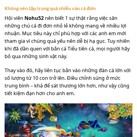
Không nên tập trung quá nhiều vào cá đơn
Hội viên
Nohu52
nên biết 1 sự thật rằng việc săn
những chú cá đi đơn nhỏ lẻ không mang về nhiều lợi
nhuận. Mục tiêu này chỉ phù hợp với các anh em mới
tham gia vì chúng quá yếu nên dễ bị hạ gục. Tuy nhiên
khi đã dần quen với bắn cá Tiểu tiên cá, mọi người hãy
bỏ qua những sinh vật này.
Thay vào đó, hãy liên tục bắn vào những đàn cá lớn với
số lượng từ 10 con trở lên. Điều chỉnh súng ở mức
trung bình – khá để sát thương lớn hơn, như vậy cũng
tiết kiệm đạn hơn cho anh em.