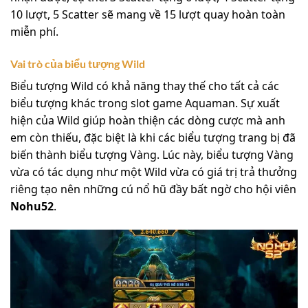
10 lượt, 5 Scatter sẽ mang về 15 lượt quay hoàn toàn
miễn phí.
Vai trò của biểu tượng Wild
Biểu tượng Wild có khả năng thay thế cho tất cả các
biểu tượng khác trong slot game Aquaman. Sự xuất
hiện của Wild giúp hoàn thiện các dòng cược mà anh
em còn thiếu, đặc biệt là khi các biểu tượng trang bị đã
biến thành biểu tượng Vàng. Lúc này, biểu tượng Vàng
vừa có tác dụng như một Wild vừa có giá trị trả thưởng
riêng tạo nên những cú nổ hũ đầy bất ngờ cho hội viên
Nohu52
.