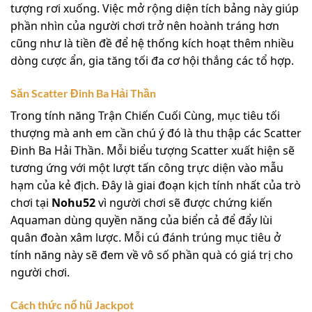
tượng rơi xuống. Việc mở rộng diện tích bảng này giúp
phần nhìn của người chơi trở nên hoành tráng hơn
cũng như là tiền đề để hệ thống kích hoạt thêm nhiều
dòng cược ẩn, gia tăng tối đa cơ hội thắng các tổ hợp.
Săn Scatter Đinh Ba Hải Thần
Trong tính năng Trận Chiến Cuối Cùng, mục tiêu tối
thượng mà anh em cần chú ý đó là thu thập các Scatter
Đinh Ba Hải Thần. Mỗi biểu tượng Scatter xuất hiện sẽ
tương ứng với một lượt tấn công trực diện vào mẫu
hạm của kẻ địch. Đây là giai đoạn kịch tính nhất của trò
chơi tại
Nohu52
vì người chơi sẽ được chứng kiến
Aquaman dùng quyền năng của biển cả để đẩy lùi
quân đoàn xâm lược. Mỗi cú đánh trúng mục tiêu ở
tính năng này sẽ đem về vô số phần quà có giá trị cho
người chơi.
Cách thức nổ hũ Jackpot