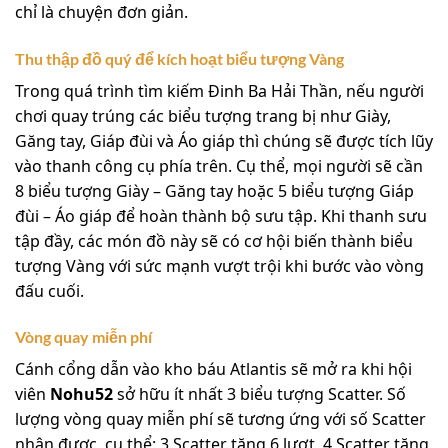
chỉ là chuyện đơn giản.
Thu thập đồ quý để kích hoạt biểu tượng Vàng
Trong quá trình tìm kiếm Đinh Ba Hải Thần, nếu người
chơi quay trúng các biểu tượng trang bị như Giày,
Găng tay, Giáp đùi và Áo giáp thì chúng sẽ được tích lũy
vào thanh công cụ phía trên. Cụ thể, mọi người sẽ cần
8 biểu tượng Giày – Găng tay hoặc 5 biểu tượng Giáp
đùi – Áo giáp để hoàn thành bộ sưu tập. Khi thanh sưu
tập đầy, các món đồ này sẽ có cơ hội biến thành biểu
tượng Vàng với sức mạnh vượt trội khi bước vào vòng
đấu cuối.
Vòng quay miễn phí
Cánh cổng dẫn vào kho báu Atlantis sẽ mở ra khi hội
viên
Nohu52
sở hữu ít nhất 3 biểu tượng Scatter. Số
lượng vòng quay miễn phí sẽ tương ứng với số Scatter
nhận được, cụ thể: 3 Scatter tặng 6 lượt, 4 Scatter tặng