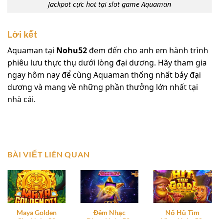
Jackpot cực hot tại slot game Aquaman
Lời kết
Aquaman tại
Nohu52
đem đến cho anh em hành trình
phiêu lưu thực thụ dưới lòng đại dương. Hãy tham gia
ngay hôm nay để cùng Aquaman thống nhất bảy đại
dương và mang về những phần thưởng lớn nhất tại
nhà cái.
BÀI VIẾT LIÊN QUAN
Maya Golden
Đêm Nhạc
Nổ Hũ Tìm