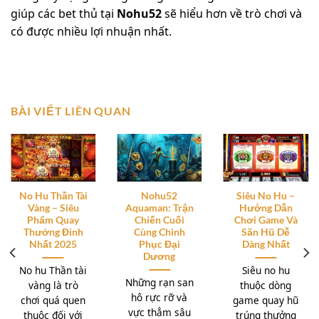
giúp các bet thủ tại
Nohu52
sẽ hiểu hơn về trò chơi và
có được nhiều lợi nhuận nhất.
BÀI VIẾT LIÊN QUAN
No Hu Thần Tài
Nohu52
Siêu No Hu –
Vàng – Siêu
Aquaman: Trận
Hướng Dẫn
Phẩm Quay
Chiến Cuối
Chơi Game Và
Thưởng Đỉnh
Cùng Chinh
Săn Hũ Dễ
Nhất 2025
Phục Đại
Dàng Nhất
Dương
No hu Thần tài
Siêu no hu
Những rạn san
vàng là trò
thuộc dòng
hô rực rỡ và
chơi quá quen
game quay hũ
vực thẳm sâu
thuộc đối với
trúng thưởng