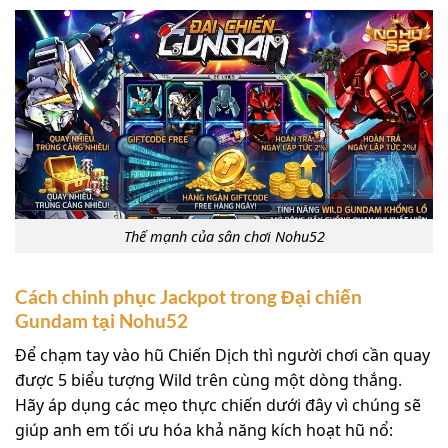
Thế mạnh của sân chơi Nohu52
Cách chinh phục Jackpot trong Đại chiến
Gundam tại Nohu52
Để chạm tay vào hũ Chiến Dịch thì người chơi cần quay
được 5 biểu tượng Wild trên cùng một dòng thắng.
Hãy áp dụng các mẹo thực chiến dưới đây vì chúng sẽ
giúp anh em tối ưu hóa khả năng kích hoạt hũ nổ: