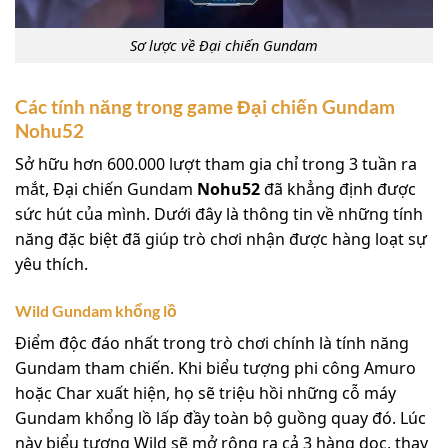
Sơ lược về Đại chiến Gundam
Các tính năng trong game Đại chiến Gundam
Nohu52
Sở hữu hơn 600.000 lượt tham gia chỉ trong 3 tuần ra
mắt, Đại chiến Gundam
Nohu52
đã khẳng định được
sức hút của mình. Dưới đây là thông tin về những tính
năng đặc biệt đã giúp trò chơi nhận được hàng loạt sự
yêu thích.
Wild Gundam khổng lồ
Điểm độc đáo nhất trong trò chơi chính là tính năng
Gundam tham chiến. Khi biểu tượng phi công Amuro
hoặc Char xuất hiện, họ sẽ triệu hồi những cỗ máy
Gundam khổng lồ lấp đầy toàn bộ guồng quay đó. Lúc
này biểu tượng Wild sẽ mở rộng ra cả 3 hàng dọc, thay