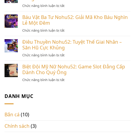
Chiến
Chức năng bình luận bị tắt
ở
Cuối
Đại
Cùng
Chiến
Báu Vật Ba Tư Nohu52: Giải Mã Kho Báu Nghìn
Chinh
Gundam
Lẻ Một Đêm
Phục
Nohu52:
Đại
Chức năng bình luận bị tắt
ở
Đấu
Dương
Báu
Trường
Vật
Điêu Thuyền Nohu52: Tuyệt Thế Giai Nhân –
Robot
Ba
Săn Hũ Cực Khủng
Bùng
Tư
Nổ
Chức năng bình luận bị tắt
ở
Nohu52:
Hũ
Điêu
Giải
Lớn
Thuyền
Biệt Đội Mỹ Nữ Nohu52: Game Slot Đẳng Cấp
Mã
Nohu52:
Dành Cho Quý Ông
Kho
Tuyệt
Báu
Chức năng bình luận bị tắt
ở
Thế
Nghìn
Biệt
Giai
Lẻ
Đội
Nhân
Một
DANH MỤC
Mỹ
–
Đêm
Nữ
Săn
Nohu52:
Hũ
Game
Cực
Bắn cá
(10)
Slot
Khủng
Đẳng
Chính sách
(3)
Cấp
Dành