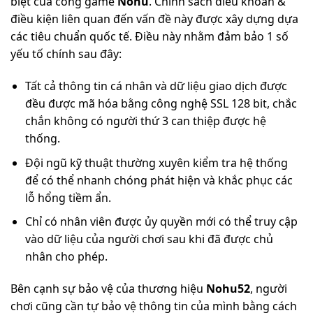
biệt của cổng game
Nohu
. Chính sách điều khoản &
điều kiện liên quan đến vấn đề này được xây dựng dựa
các tiêu chuẩn quốc tế. Điều này nhằm đảm bảo 1 số
yếu tố chính sau đây:
Tất cả thông tin cá nhân và dữ liệu giao dịch được
đều được mã hóa bằng công nghệ SSL 128 bit, chắc
chắn không có người thứ 3 can thiệp được hệ
thống.
Đội ngũ kỹ thuật thường xuyên kiểm tra hệ thống
để có thể nhanh chóng phát hiện và khắc phục các
lỗ hổng tiềm ẩn.
Chỉ có nhân viên được ủy quyền mới có thể truy cập
vào dữ liệu của người chơi sau khi đã được chủ
nhân cho phép.
Bên cạnh sự bảo vệ của thương hiệu
Nohu52
, người
chơi cũng cần tự bảo vệ thông tin của mình bằng cách