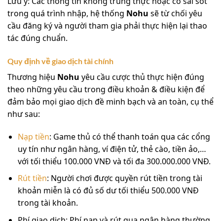
Lưu ý: Các thông tin không trung thực hoặc có sai sót
trong quá trình nhập, hệ thống
Nohu
sẽ từ chối yêu
cầu đăng ký và người tham gia phải thực hiện lại thao
tác đúng chuẩn.
Quy định về giao dịch tài chính
Thương hiệu
Nohu
yêu cầu cược thủ thực hiện đúng
theo những yêu cầu trong điều khoản & điều kiện để
đảm bảo mọi giao dịch đề minh bạch và an toàn, cụ thể
như sau:
Nạp tiền
: Game thủ có thể thanh toán qua các cổng
uy tín như ngân hàng, ví điện tử, thẻ cào, tiền ảo,…
với tối thiểu 100.000 VNĐ và tối đa 300.000.000 VNĐ.
Rút tiền
: Người chơi được quyền rút tiền trong tài
khoản miễn là có đủ số dư tối thiểu 500.000 VNĐ
trong tài khoản.
Phí giao dịch: Phí nạp và rút qua ngân hàng thường