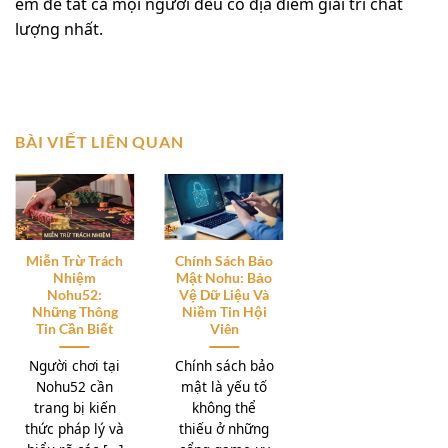
em để tất cả mọi người đều có địa điểm giải trí chất
lượng nhất.
BÀI VIẾT LIÊN QUAN
Miễn Trừ Trách
Chính Sách Bảo
Nhiệm
Mật Nohu: Bảo
Nohu52:
Vệ Dữ Liệu Và
Những Thông
Niềm Tin Hội
Tin Cần Biết
Viên
Người chơi tại
Chính sách bảo
Nohu52 cần
mật là yếu tố
trang bị kiến
không thể
thức pháp lý và
thiếu ở những