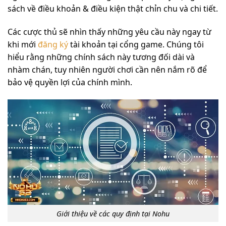
sách về điều khoản & điều kiện thật chỉn chu và chi tiết.
Các cược thủ sẽ nhìn thấy những yêu cầu này ngay từ
khi mới
đăng ký
tài khoản tại cổng game. Chúng tôi
hiểu rằng những chính sách này tương đối dài và
nhàm chán, tuy nhiên người chơi cần nên nắm rõ để
bảo vệ quyền lợi của chính mình.
Giới thiệu về các quy định tại Nohu