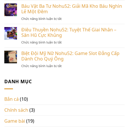
Cùng
Chiến
Báu Vật Ba Tư Nohu52: Giải Mã Kho Báu Nghìn
Chinh
Gundam
Lẻ Một Đêm
Phục
Nohu52:
Đại
Chức năng bình luận bị tắt
ở
Đấu
Dương
Báu
Trường
Vật
Điêu Thuyền Nohu52: Tuyệt Thế Giai Nhân –
Robot
Ba
Săn Hũ Cực Khủng
Bùng
Tư
Nổ
Chức năng bình luận bị tắt
ở
Nohu52:
Hũ
Điêu
Giải
Lớn
Thuyền
Biệt Đội Mỹ Nữ Nohu52: Game Slot Đẳng Cấp
Mã
Nohu52:
Dành Cho Quý Ông
Kho
Tuyệt
Báu
Chức năng bình luận bị tắt
ở
Thế
Nghìn
Biệt
Giai
Lẻ
Đội
Nhân
Một
DANH MỤC
Mỹ
–
Đêm
Nữ
Săn
Nohu52:
Hũ
Game
Cực
Bắn cá
(10)
Slot
Khủng
Đẳng
Chính sách
(3)
Cấp
Dành
Cho
Game bài
(19)
Quý