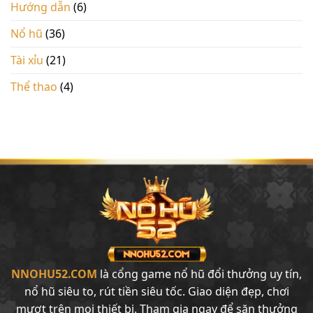
Ông
Hướng dẫn
(6)
Nổ hũ
(36)
Tài xỉu
(21)
Thể thao
(4)
NNOHU52.COM
là cổng game nổ hũ đổi thưởng uy tín,
nổ hũ siêu to, rút tiền siêu tốc. Giao diện đẹp, chơi
mượt trên mọi thiết bị. Tham gia ngay để săn thưởng