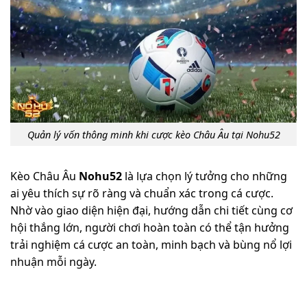
Quản lý vốn thông minh khi cược kèo Châu Âu tại Nohu52
Kèo Châu Âu
Nohu52
là lựa chọn lý tưởng cho những
ai yêu thích sự rõ ràng và chuẩn xác trong cá cược.
Nhờ vào giao diện hiện đại, hướng dẫn chi tiết cùng cơ
hội thắng lớn, người chơi hoàn toàn có thể tận hưởng
trải nghiệm cá cược an toàn, minh bạch và bùng nổ lợi
nhuận mỗi ngày.