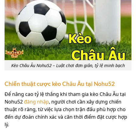
Kèo Châu Âu Nohu52 – Luật chơi đơn giản, tỷ lệ minh bạch
Chiến thuật cược kèo Châu Âu tại Nohu52
Để nâng cao tỷ lệ thắng khi tham gia kèo Châu Âu tại
Nohu52
đăng nhập
, người chơi cần xây dựng chiến
thuật rõ ràng, từ việc lựa chọn trận đấu phù hợp cho
đến dự đoán chính xác và căn thời điểm đặt cược hợp
lý.