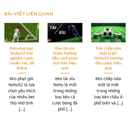
BÀI VIẾT LIÊN QUAN
Kèo phạt góc
Kèo tài xỉu
Kèo chấp nửa
Nohu52 trải
Nohu hướng
một là gì?
nghiệm cược
dẫn cách phân
Nohu52 hướng
chuẩn xác, dễ
tích kèo hiệu
dẫn cược hiệu
thắng
quả
quả
Kèo phạt góc
Kèo tài xỉu
Kèo chấp nửa
Nohu52 là lựa
Nohu là một
một là một
chọn yêu thích
trong những
trong những
của nhiều bet
loại kèo cá
loại kèo châu Á
thủ nhờ tính
cược bóng đá
phổ biến và [...]
[...]
phổ [...]