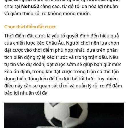
chơi tại
Nohu52
càng cao, từ đó tối đa hóa lợi nhuận
và giảm thiểu rủi ro không mong muốn.
Chọn thời điểm đặt cược
Thời điểm đặt cược là yếu tố quyết định đến hiệu quả
của chiến lược kèo Châu Âu. Người chơi nên lựa chọn
đặt cược vào thời điểm phù hợp nhất, dựa trên phân
tích biến động tỷ lệ kèo trước và trong trận đấu. Nếu
tự tin vào dự đoán, đặt cược sớm sẽ giúp bạn giữ mức
kèo ổn định, trong khi đặt cược trong trận có thể tận
dụng biến động kèo để tìm lợi thế tốt hơn. Tuy nhiên,
điều này cần sự quan sát tỉ mỉ và quản lý rủi ro để đảm
bảo lợi nhuận tối đa.