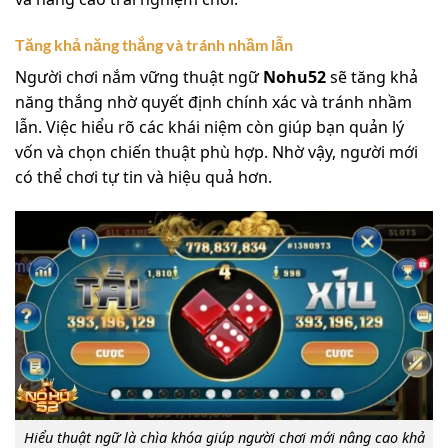
Tăng khả năng thắng và tránh nhầm lẫn
Người chơi nắm vững thuật ngữ
Nohu52
sẽ tăng khả
năng thắng nhờ quyết định chính xác và tránh nhầm
lẫn. Việc hiểu rõ các khái niệm còn giúp bạn quản lý
vốn và chọn chiến thuật phù hợp. Nhờ vậy, người mới
có thể chơi tự tin và hiệu quả hơn.
Hiểu thuật ngữ là chìa khóa giúp người chơi mới nâng cao khả