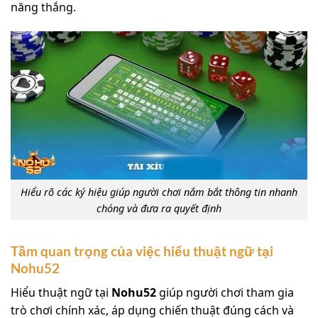
năng thắng.
Hiểu rõ các ký hiệu giúp người chơi nắm bắt thông tin nhanh
chóng và đưa ra quyết định
Tầm quan trọng của việc hiểu thuật ngữ tại
Nohu52
Hiểu thuật ngữ tại
Nohu52
giúp người chơi tham gia
trò chơi chính xác, áp dụng chiến thuật đúng cách và