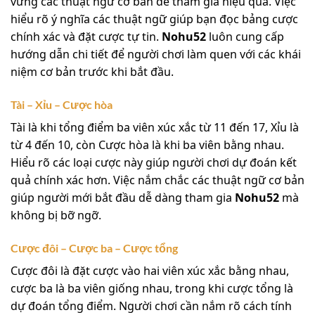
vững các thuật ngữ cơ bản để tham gia hiệu quả. Việc
hiểu rõ ý nghĩa các thuật ngữ giúp bạn đọc bảng cược
chính xác và đặt cược tự tin.
Nohu52
luôn cung cấp
hướng dẫn chi tiết để người chơi làm quen với các khái
niệm cơ bản trước khi bắt đầu.
Tài – Xỉu – Cược hòa
Tài là khi tổng điểm ba viên xúc xắc từ 11 đến 17, Xỉu là
từ 4 đến 10, còn Cược hòa là khi ba viên bằng nhau.
Hiểu rõ các loại cược này giúp người chơi dự đoán kết
quả chính xác hơn. Việc nắm chắc các thuật ngữ cơ bản
giúp người mới bắt đầu dễ dàng tham gia
Nohu52
mà
không bị bỡ ngỡ.
Cược đôi – Cược ba – Cược tổng
Cược đôi là đặt cược vào hai viên xúc xắc bằng nhau,
cược ba là ba viên giống nhau, trong khi cược tổng là
dự đoán tổng điểm. Người chơi cần nắm rõ cách tính