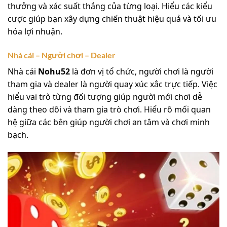
thưởng và xác suất thắng của từng loại. Hiểu các kiểu
cược giúp bạn xây dựng chiến thuật hiệu quả và tối ưu
hóa lợi nhuận.
Nhà cái – Người chơi – Dealer
Nhà cái
Nohu52
là đơn vị tổ chức, người chơi là người
tham gia và dealer là người quay xúc xắc trực tiếp. Việc
hiểu vai trò từng đối tượng giúp người mới chơi dễ
dàng theo dõi và tham gia trò chơi. Hiểu rõ mối quan
hệ giữa các bên giúp người chơi an tâm và chơi minh
bạch.