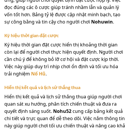
ứng, giúp người chơi quyết định đặt cược hợp lý. Việc
đọc đúng các ô cược giúp tránh nhầm lẫn và quản lý
vốn tốt hơn. Bảng tỷ lệ được cập nhật minh bạch, tạo
sự công bằng và tin cậy cho người chơi
Nohuwin
.
Ký hiệu thời gian đặt cược
Ký hiệu thời gian đặt cược hiển thị khoảng thời gian
còn lại để người chơi thực hiện quyết định. Người chơi
cần chú ý để không bỏ lỡ cơ hội và đặt cược kịp thời.
Việc này giúp duy trì nhịp chơi ổn định và tối ưu hóa
trải nghiệm
Nổ Hũ
.
Hiển thị kết quả và lịch sử thắng thua
Hiển thị kết quả và lịch sử thắng thua giúp người chơi
quan sát xu hướng, phân tích chiến thuật và đưa ra
quyết định sáng suốt.
Nohu52
cung cấp bảng kết quả
chi tiết và trực quan để dễ theo dõi. Việc nắm thông tin
này giúp người chơi tối ưu chiến thuật và nâng cao khả