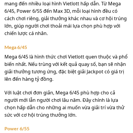
mang đến nhiều loại hình Vietlott hấp dẫn. Từ Mega
6/45, Power 6/55 đến Max 3D, mỗi loại hình đều có
cách chơi riêng, giải thưởng khác nhau và cơ hội trúng
lớn, giúp người chơi thoải mái lựa chọn phù hợp với
chiến lược cá nhân.
Mega 6/45
Mega 6/45 là hình thức chơi Vietlott quen thuộc và phổ
biến nhất. Nếu trùng với kết quả quay số, bạn sẽ nhận
giải thưởng tương ứng, đặc biệt giải Jackpot có giá trị
lên đến hàng tỷ đồng.
Với luật chơi đơn giản, Mega 6/45 phù hợp cho cả
người mới lẫn người chơi lâu năm. Đây chính là lựa
chọn hấp dẫn cho những ai muốn vừa giải trí vừa thử
sức với cơ hội trúng thưởng lớn.
Power 6/55