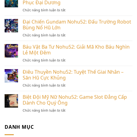
Phục Đại Dương
Chức năng bình luận bị tắt
ở
Nohu52
Aquaman:
Đại Chiến Gundam Nohu52: Đấu Trường Robot
Trận
Bùng Nổ Hũ Lớn
Chiến
Chức năng bình luận bị tắt
ở
Cuối
Đại
Cùng
Chiến
Báu Vật Ba Tư Nohu52: Giải Mã Kho Báu Nghìn
Chinh
Gundam
Lẻ Một Đêm
Phục
Nohu52:
Đại
Chức năng bình luận bị tắt
ở
Đấu
Dương
Báu
Trường
Vật
Điêu Thuyền Nohu52: Tuyệt Thế Giai Nhân –
Robot
Ba
Săn Hũ Cực Khủng
Bùng
Tư
Nổ
Chức năng bình luận bị tắt
ở
Nohu52:
Hũ
Điêu
Giải
Lớn
Thuyền
Biệt Đội Mỹ Nữ Nohu52: Game Slot Đẳng Cấp
Mã
Nohu52:
Dành Cho Quý Ông
Kho
Tuyệt
Báu
Chức năng bình luận bị tắt
ở
Thế
Nghìn
Biệt
Giai
Lẻ
Đội
Nhân
Một
DANH MỤC
Mỹ
–
Đêm
Nữ
Săn
Nohu52: