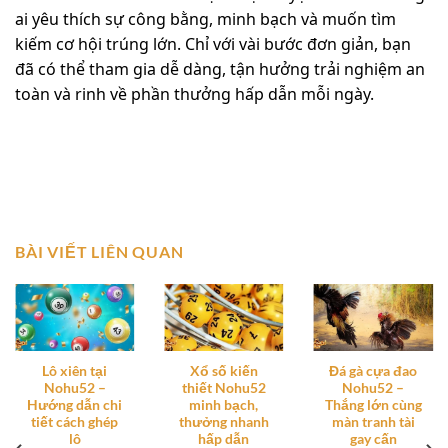
ai yêu thích sự công bằng, minh bạch và muốn tìm
kiếm cơ hội trúng lớn. Chỉ với vài bước đơn giản, bạn
đã có thể tham gia dễ dàng, tận hưởng trải nghiệm an
toàn và rinh về phần thưởng hấp dẫn mỗi ngày.
BÀI VIẾT LIÊN QUAN
Lô xiên tại
Xổ số kiến
Đá gà cựa đao
Nohu52 –
thiết Nohu52
Nohu52 –
Hướng dẫn chi
minh bạch,
Thắng lớn cùng
tiết cách ghép
thưởng nhanh
màn tranh tài
lô
hấp dẫn
gay cấn