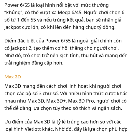
Power 6/55 là loại hình nổi bật với mức thưởng
“khủng”, có thể vượt xa Mega 6/45. Người chơi chọn 6
số từ 1 đến 55 và nếu trùng kết quả, bạn sẽ nhận giải
Jackpot cực lớn, có khi lên đến hàng chục tỷ đồng.
Điểm đặc biệt của Power 6/55 là ngoài giải chính còn
có Jackpot 2, tạo thêm cơ hội thắng cho người chơi.
Nhờ đó, trò chơi trở nên kịch tính, thu hút và mang đến
trải nghiệm đẳng cấp hơn.
Max 3D
Max 3D mang đến cách chơi linh hoạt khi người chơi
chọn các bộ số 3 chữ số. Với nhiều hình thức cược khác
nhau như Max 3D, Max 3D+, Max 3D Pro, người chơi có
thể dễ dàng lựa chọn tùy theo sở thích và ngân sách.
Ưu điểm của Max 3D là tỷ lệ trúng cao hơn so với các
loại hình Vietlott khác. Nhờ đó, đây là lựa chọn phù hợp