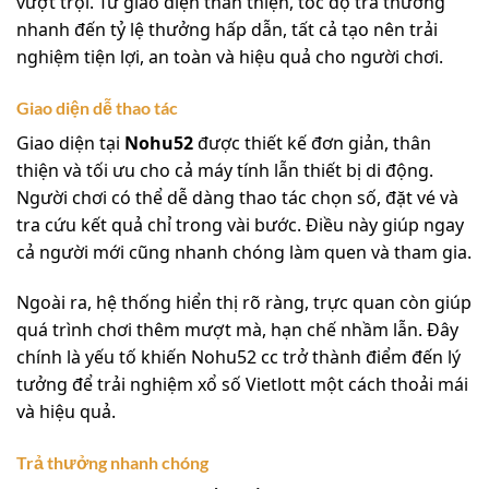
vượt trội. Từ giao diện thân thiện, tốc độ trả thưởng
nhanh đến tỷ lệ thưởng hấp dẫn, tất cả tạo nên trải
nghiệm tiện lợi, an toàn và hiệu quả cho người chơi.
Giao diện dễ thao tác
Giao diện tại
Nohu52
được thiết kế đơn giản, thân
thiện và tối ưu cho cả máy tính lẫn thiết bị di động.
Người chơi có thể dễ dàng thao tác chọn số, đặt vé và
tra cứu kết quả chỉ trong vài bước. Điều này giúp ngay
cả người mới cũng nhanh chóng làm quen và tham gia.
Ngoài ra, hệ thống hiển thị rõ ràng, trực quan còn giúp
quá trình chơi thêm mượt mà, hạn chế nhầm lẫn. Đây
chính là yếu tố khiến Nohu52 cc trở thành điểm đến lý
tưởng để trải nghiệm xổ số Vietlott một cách thoải mái
và hiệu quả.
Trả thưởng nhanh chóng