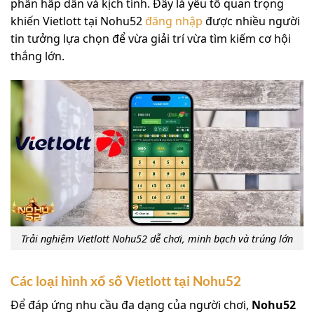
phần hấp dẫn và kịch tính. Đây là yếu tố quan trọng
khiến Vietlott tại Nohu52
đăng nhập
được nhiều người
tin tưởng lựa chọn để vừa giải trí vừa tìm kiếm cơ hội
thắng lớn.
Trải nghiệm Vietlott Nohu52 dễ chơi, minh bạch và trúng lớn
Các loại hình xổ số Vietlott tại Nohu52
Để đáp ứng nhu cầu đa dạng của người chơi,
Nohu52