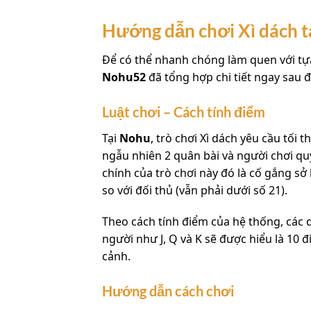
Hướng dẫn chơi Xì dách tạ
Để có thể nhanh chóng làm quen với tự
Nohu52
đã tổng hợp chi tiết ngay sau đ
Luật chơi – Cách tính điểm
Tại
Nohu
, trò chơi Xì dách yêu cầu tối 
ngẫu nhiên 2 quân bài và người chơi q
chính của trò chơi này đó là cố gắng s
so với đối thủ (vẫn phải dưới số 21).
Theo cách tính điểm của hệ thống, các qu
người như J, Q và K sẽ được hiểu là 10 đ
cảnh.
Hướng dẫn cách chơi