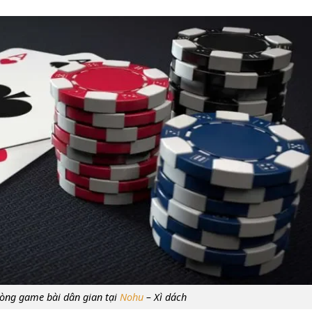
òng game bài dân gian tại
Nohu
– Xì dách