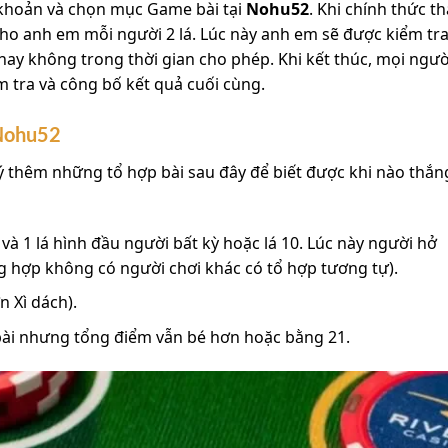
 khoản và chọn mục Game bài tại
Nohu52
. Khi chính thức t
 cho anh em mỗi người 2 lá. Lúc này anh em sẽ được kiểm tr
ay không trong thời gian cho phép. Khi kết thúc, mọi ngườ
 tra và công bố kết quả cuối cùng.
 Nohu52
 ý thêm những tổ hợp bài sau đây để biết được khi nào thắn
và 1 lá hình đầu người bất kỳ hoặc lá 10. Lúc này người hở
g hợp không có người chơi khác có tổ hợp tương tự).
n Xì dách).
bài nhưng tổng điểm vẫn bé hơn hoặc bằng 21.