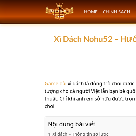
Bỏ
qua
HOME
CHÍNH SÁCH
nội
dung
Xì Dách Nohu52 – Hướ
Game bài
xì dách là dòng trò chơi được
tượng cho cả người Việt lẫn bạn bè quố
thuật. Chỉ khi anh em sở hữu được trọn
chơi.
Nội dung bài viết
Xì dách – Thông tin sơ lược