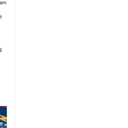
ham
a
i
g