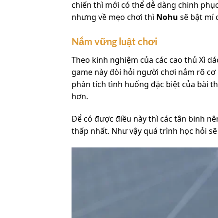
chiến thì mới có thể dễ dàng chinh phụ
nhưng về mẹo chơi thì
Nohu
sẽ bật mí c
Nắm vững luật chơi
Theo kinh nghiệm của các cao thủ Xì d
game này đòi hỏi người chơi nắm rõ cơ b
phân tích tình huống đặc biệt của bài th
hơn.
Để có được điều này thì các tân binh n
thấp nhất. Như vậy quá trình học hỏi sẽ 