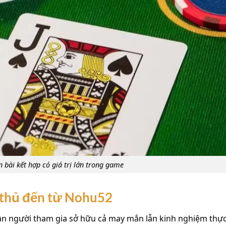
bài kết hợp có giá trị lớn trong game
 thủ đến từ Nohu52
cần người tham gia sở hữu cả may mắn lẫn kinh nghiệm thự