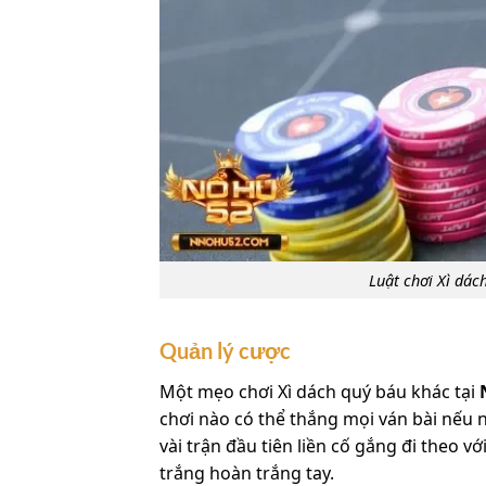
Luật chơi Xì dác
Quản lý cược
Một mẹo chơi Xì dách quý báu khác tại
chơi nào có thể thắng mọi ván bài nếu 
vài trận đầu tiên liền cố gắng đi theo v
trắng hoàn trắng tay.