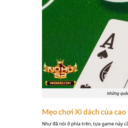
Những quân 
Mẹo chơi Xì dách của cao
Như đã nói ở phía trên, tựa game này 