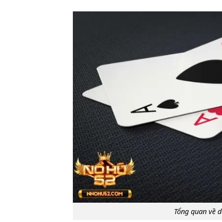
Tổng quan về d